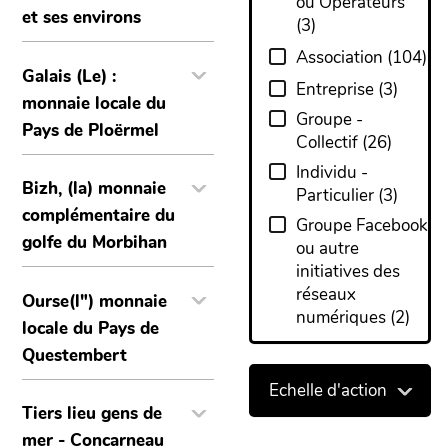
ou Opérateurs
et ses environs
(
3
)
Association
(
104
)
Galais (Le) :
Entreprise
(
3
)
monnaie locale du
Groupe -
Pays de Ploërmel
Collectif
(
26
)
Individu -
Bizh, (la) monnaie
Particulier
(
3
)
complémentaire du
Groupe Facebook
golfe du Morbihan
ou autre
initiatives des
réseaux
Ourse(l") monnaie
numériques
(
2
)
locale du Pays de
Questembert
Echelle d'action
Tiers lieu gens de
mer - Concarneau