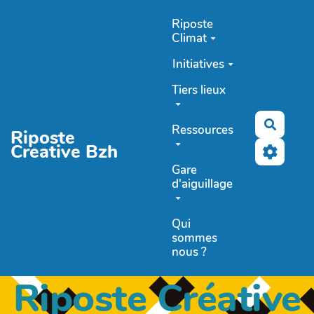
Aller au contenu principal
Riposte
Climat
Initiatives
Tiers lieux
Recher
Ressources
Riposte
Creative Bzh
Gare
d'aiguillage
Qui
sommes
nous ?
Riposte Créative