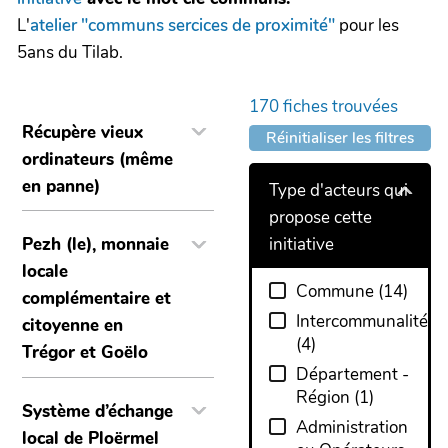
L'
atelier "communs sercices de proximité"
pour les
5ans du Tilab.
170
fiches trouvées
Récupère vieux
Réinitialiser les filtres
ordinateurs (même
en panne)
Type d'acteurs qui
propose cette
initiative
Pezh (le), monnaie
locale
Commune
(
14
)
complémentaire et
Intercommunalité
citoyenne en
(
4
)
Trégor et Goëlo
Département -
Région
(
1
)
Système d’échange
Administration
local de Ploërmel