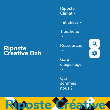
Aller au contenu principal
Riposte
Climat
Initiatives
Tiers lieux
Recher
Ressources
Riposte
Creative Bzh
Gare
d'aiguillage
Qui
sommes
nous ?
Riposte Créative