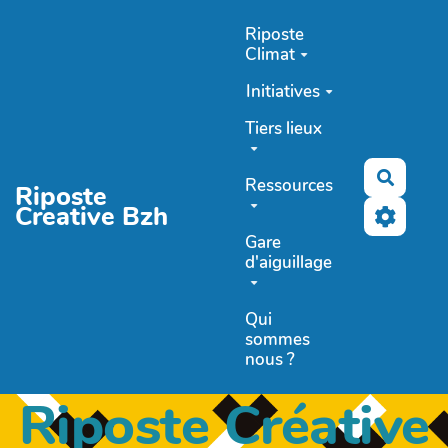
Aller au contenu principal
Riposte
Climat
Initiatives
Tiers lieux
Recher
Ressources
Riposte
Creative Bzh
Gare
d'aiguillage
Qui
sommes
nous ?
Riposte Créative