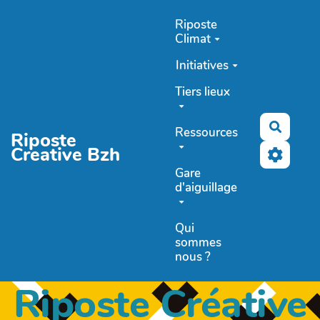
Aller au contenu principal
Riposte
Climat
Initiatives
Tiers lieux
Recher
Ressources
Riposte
Creative Bzh
Gare
d'aiguillage
Qui
sommes
nous ?
Riposte Créative