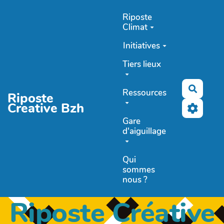
Aller au contenu principal
Riposte
Climat
Initiatives
Tiers lieux
Recher
Ressources
Riposte
Creative Bzh
Gare
d'aiguillage
Qui
sommes
nous ?
Riposte Créative