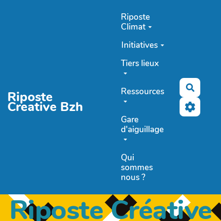
Aller au contenu principal
Riposte
Climat
Initiatives
Tiers lieux
Recher
Ressources
Riposte
Creative Bzh
Gare
d'aiguillage
Qui
sommes
nous ?
Riposte Créative