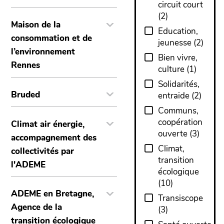
circuit court
(
2
)
Maison de la
Education,
consommation et de
jeunesse
(
2
)
l’environnement
Bien vivre,
Rennes
culture
(
1
)
Solidarités,
Bruded
entraide
(
2
)
Communs,
coopération
Climat air énergie,
ouverte
(
3
)
accompagnement des
Climat,
collectivités par
transition
l'ADEME
écologique
(
10
)
ADEME en Bretagne,
Transiscope
Agence de la
(
3
)
transition écologique