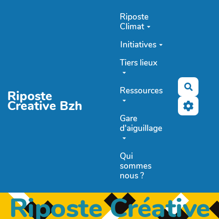
Aller au contenu principal
Riposte
Climat
Initiatives
Tiers lieux
Recher
Ressources
Riposte
Creative Bzh
Gare
d'aiguillage
Qui
sommes
nous ?
Riposte Créative