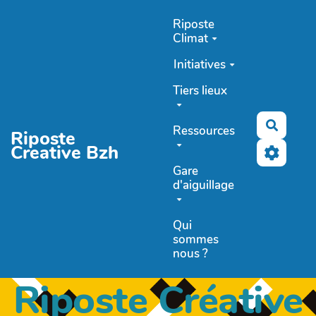
Aller au contenu principal
Riposte
Climat
Initiatives
Tiers lieux
Recher
Ressources
Riposte
Creative Bzh
Gare
d'aiguillage
Qui
sommes
nous ?
Riposte Créative