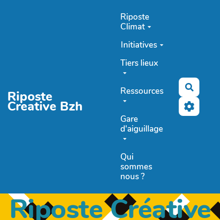
Aller au contenu principal
Riposte
Climat
Initiatives
Tiers lieux
Recher
Ressources
Riposte
Creative Bzh
Gare
d'aiguillage
Qui
sommes
nous ?
Riposte Créative