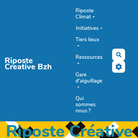
Aller au contenu principal
Riposte
Climat
Initiatives
Tiers lieux
Recher
Ressources
Riposte
Creative Bzh
Gare
d'aiguillage
Qui
sommes
nous ?
Riposte Créative