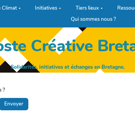
 Climat
Initiatives
Tiers lieux
Ressou
Qui sommes nous ?
oste Créative Bret
Solidarités, initiatives et échanges en Bretagne.
e ?
Envoyer