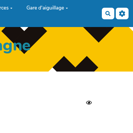
rces
Gare d'aiguillage
Recherch
agne