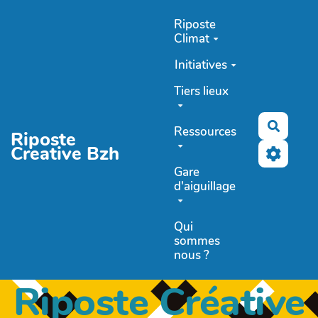
Aller au contenu principal
Riposte
Climat
Initiatives
Tiers lieux
Recher
Ressources
Riposte
Creative Bzh
Gare
d'aiguillage
Qui
sommes
nous ?
Riposte Créative