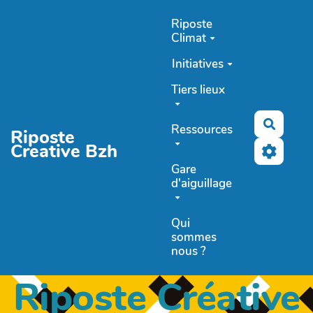
Aller au contenu principal
Riposte
Climat
Initiatives
Tiers lieux
Recher
Ressources
Riposte
Creative Bzh
Gare
d'aiguillage
Qui
sommes
nous ?
Riposte Créative