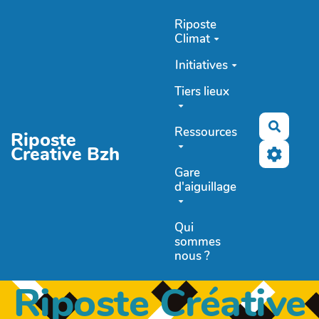
Aller au contenu principal
Riposte
Climat
Initiatives
Tiers lieux
Recher
Ressources
Riposte
Creative Bzh
Gare
d'aiguillage
Qui
sommes
nous ?
Riposte Créative