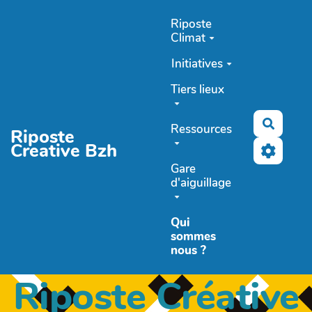
Aller au contenu principal
Riposte
Climat
Initiatives
Tiers lieux
Recher
Ressources
Riposte
Creative Bzh
Gare
d'aiguillage
Qui
sommes
nous ?
Riposte Créative