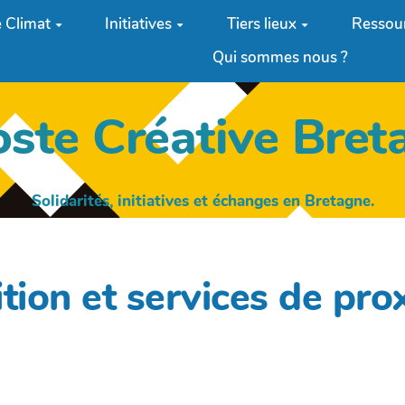
 Climat
Initiatives
Tiers lieux
Ressou
Qui sommes nous ?
oste Créative Bret
Solidarités, initiatives et échanges en Bretagne.
ion et services de pro