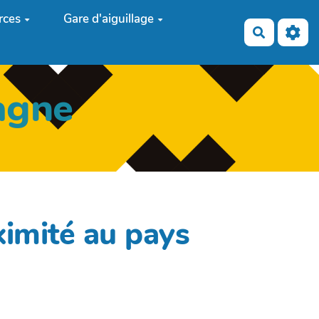
rces
Gare d'aiguillage
Recherch
agne
ximité au pays