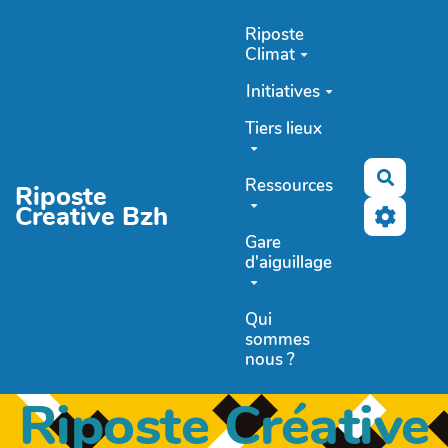
Aller au contenu principal
Riposte
Climat
Initiatives
Tiers lieux
Recher
Ressources
Riposte
Creative Bzh
Gare
d'aiguillage
Qui
sommes
nous ?
Riposte Créative