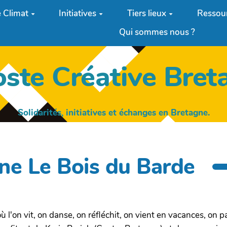
 Climat
Initiatives
Tiers lieux
Ressou
Qui sommes nous ?
oste Créative Bret
Solidarités, initiatives et échanges en Bretagne.
e Le Bois du Barde
l'on vit, on danse, on réfléchit, on vient en vacances, on par