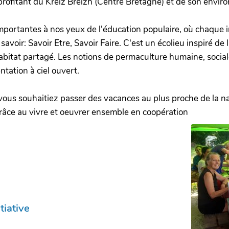
 profitant du Kreiz Breizh (Centre Bretagne) et de son envi
mportantes à nos yeux de l'éducation populaire, où chaque in
avoir: Savoir Etre, Savoir Faire. C'est un écolieu inspiré d
abitat partagé. Les notions de permaculture humaine, social
tation à ciel ouvert.
ous souhaitiez passer des vacances au plus proche de la nat
râce au vivre et oeuvrer ensemble en coopération
tiative