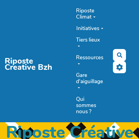
Aller au contenu principal
Riposte
Climat
Initiatives
Tiers lieux
Recher
Ressources
Riposte
Creative Bzh
Gare
d'aiguillage
Qui
sommes
nous ?
Riposte Créative