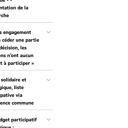
e - -
ntation de la
rche
ns engagement
 à céder une partie
décision, les
ens n’ont aucun
t à participer »
 solidaire et
ue, liste
cpative via
uence commune
dget participatif
ique :