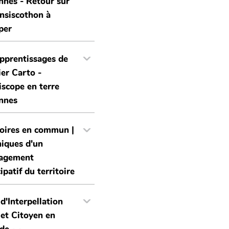
nnes - Retour sur
ansiscothon à
per
pprentissages de
ier Carto -
iscope en terre
nnes
toires en commun |
iques d'un
agement
ipatif du territoire
 d'Interpellation
 et Citoyen en