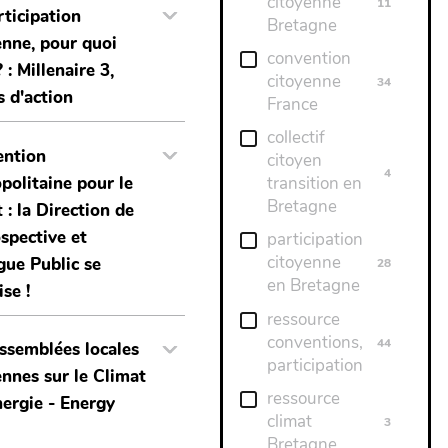
citoyenne
11
rticipation
Bretagne
enne, pour quoi
convention
? : Millenaire 3,
citoyenne
34
 d'action
France
collectif
ention
citoyen
4
politaine pour le
transition en
Bretagne
 : la Direction de
ospective et
participation
citoyenne
gue Public se
28
en Bretagne
ise !
ressource
conventions,
44
ssemblées locales
participation
ennes sur le Climat
ressource
énergie - Energy
climat
3
s
Bretagne