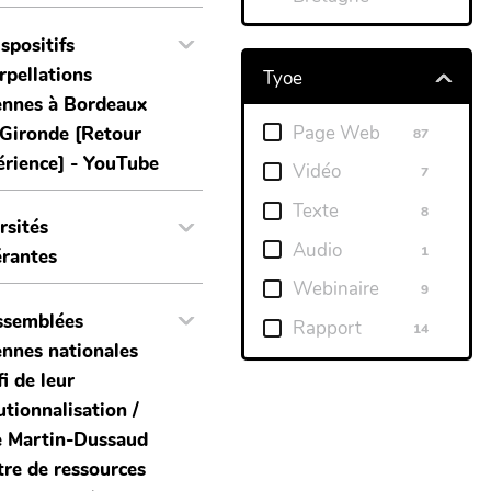
ispositifs
erpellations
Tyoe
ennes à Bordeaux
Page Web
 Gironde [Retour
87
érience] - YouTube
Vidéo
7
Texte
8
rsités
Audio
1
érantes
Webinaire
9
ssemblées
Rapport
14
ennes nationales
fi de leur
utionnalisation /
e Martin-Dussaud
tre de ressources