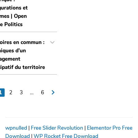
gurations et
mes | Open
e Politics
toires en commun :
iques d’un
agement
ipatif du territoire
1
2
3
...
6
wpnulled
|
Free Slider Revolution
|
Elementor Pro Free
Download
|
WP Rocket Free Download