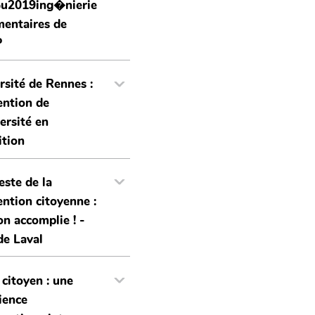
%u2019ing�nierie
entaires de
P
rsité de Rennes :
ntion de
versité en
ition
este de la
ntion citoyenne :
on accomplie ! -
 de Laval
 citoyen : une
ience