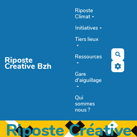
Aller au contenu principal
Riposte
Climat
Initiatives
Tiers lieux
Recher
Ressources
Riposte
Creative Bzh
Gare
d'aiguillage
Qui
sommes
nous ?
Riposte Créative