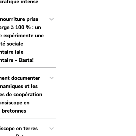
ratique intense
 nourriture prise
arge à 100 % : un
ge expérimente une
ité sociale
ntaire iale
ntaire - Basta!
ent documenter
ynamiques et les
es de coopération
ransiscope en
s bretonnes
iscope en terres