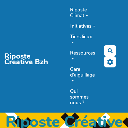
Aller au contenu principal
Riposte
Climat
Initiatives
Tiers lieux
Recher
Ressources
Riposte
Creative Bzh
Gare
d'aiguillage
Qui
sommes
nous ?
Riposte Créative