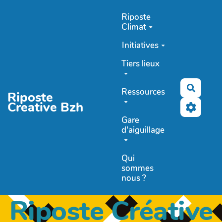
Aller au contenu principal
Riposte
Climat
Initiatives
Tiers lieux
Recher
Ressources
Riposte
Creative Bzh
Gare
d'aiguillage
Qui
sommes
nous ?
Riposte Créative