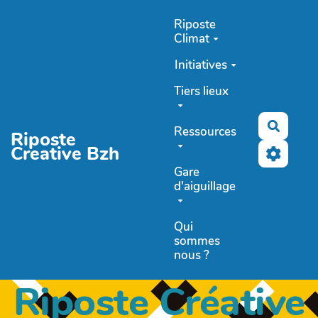
Aller au contenu principal
Riposte
Climat
Initiatives
Tiers lieux
Recher
Ressources
Riposte
Creative Bzh
Gare
d'aiguillage
Qui
sommes
nous ?
Riposte Créative