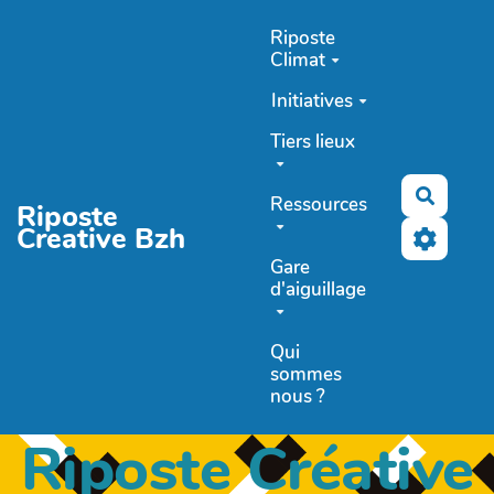
Aller au contenu principal
Riposte
Climat
Initiatives
Tiers lieux
Recher
Ressources
Riposte
Creative Bzh
Gare
d'aiguillage
Qui
sommes
nous ?
Riposte Créative