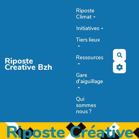
Aller au contenu principal
Riposte
Climat
Initiatives
Tiers lieux
Recher
Ressources
Riposte
Creative Bzh
Gare
d'aiguillage
Qui
sommes
nous ?
Riposte Créative