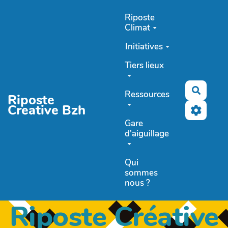
Aller au contenu principal
Riposte
Climat
Initiatives
Tiers lieux
Recher
Ressources
Riposte
Creative Bzh
Gare
d'aiguillage
Qui
sommes
nous ?
Riposte Créative