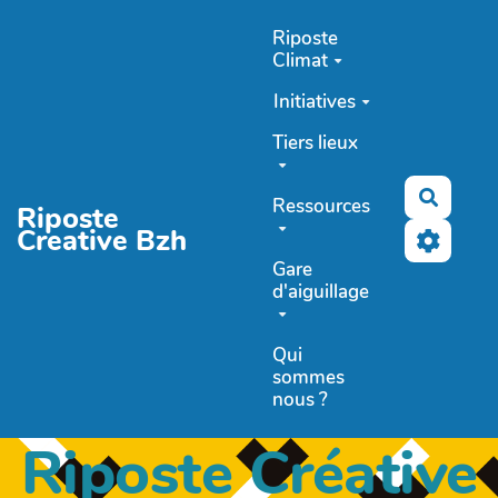
Aller au contenu principal
Riposte
Climat
Initiatives
Tiers lieux
Recher
Ressources
Riposte
Creative Bzh
Gare
d'aiguillage
Qui
sommes
nous ?
Riposte Créative