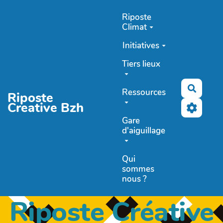
Aller au contenu principal
Riposte
Climat
Initiatives
Tiers lieux
Recher
Ressources
Riposte
Creative Bzh
Gare
d'aiguillage
Qui
sommes
nous ?
Riposte Créative