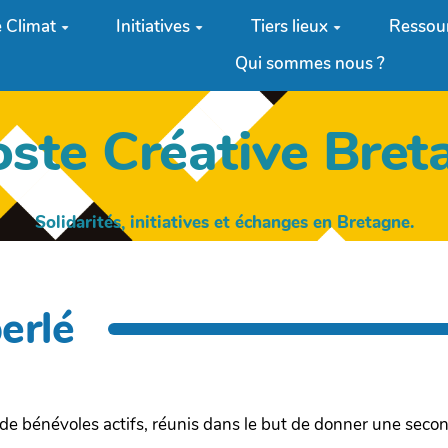
 Climat
Initiatives
Tiers lieux
Ressou
Qui sommes nous ?
oste Créative Bret
Solidarités, initiatives et échanges en Bretagne.
erlé
e bénévoles actifs, réunis dans le but de donner une secon