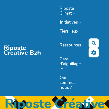
Aller au contenu principal
Riposte
Climat
Initiatives
Tiers lieux
Recher
Ressources
Riposte
Creative Bzh
Gare
d'aiguillage
Qui
sommes
nous ?
Riposte Créative