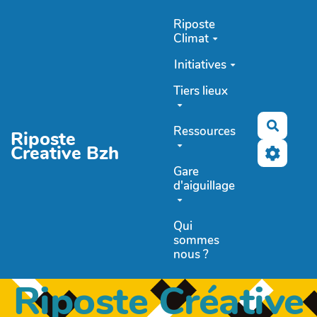
Aller au contenu principal
Riposte
Climat
Initiatives
Tiers lieux
Recher
Ressources
Riposte
Creative Bzh
Gare
d'aiguillage
Qui
sommes
nous ?
Riposte Créative