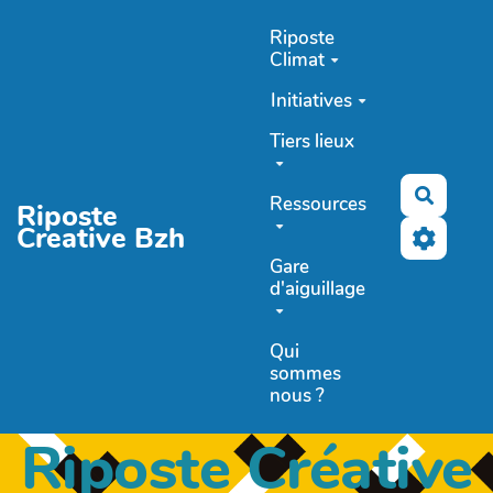
Aller au contenu principal
Riposte
Climat
Initiatives
Tiers lieux
Recher
Ressources
Riposte
Creative Bzh
Gare
d'aiguillage
Qui
sommes
nous ?
Riposte Créative