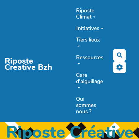
Aller au contenu principal
Riposte
Climat
Initiatives
Tiers lieux
Recher
Ressources
Riposte
Creative Bzh
Gare
d'aiguillage
Qui
sommes
nous ?
Riposte Créative