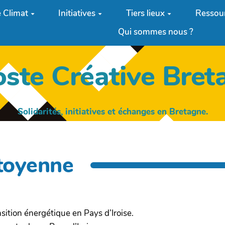
 Climat
Initiatives
Tiers lieux
Ressou
Qui sommes nous ?
oste Créative Bret
Solidarités, initiatives et échanges en Bretagne.
itoyenne
nsition énergétique en Pays d’Iroise.