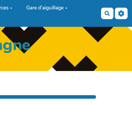
rces
Gare d'aiguillage
Recherch
agne