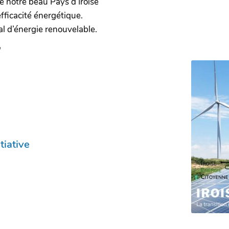
de notre beau Pays d’Iroise
efficacité énergétique.
cal d’énergie renouvelable.
n
tiative