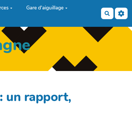
rces
Gare d'aiguillage
Recherch
agne
: un rapport,