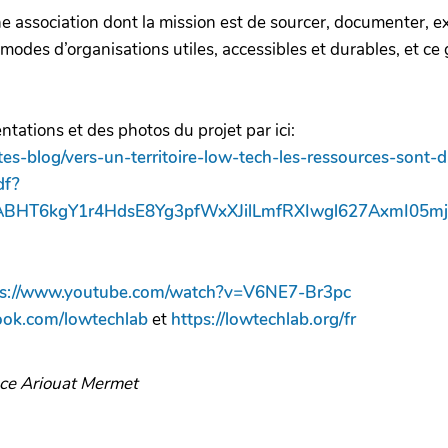
 association dont la mission est de sourcer, documenter, ex
modes d’organisations utiles, accessibles et durables, et ce g
tations et des photos du projet par ici:
ites-blog/vers-un-territoire-low-tech-les-ressources-sont
df?
AABHT6kgY1r4HdsE8Yg3pfWxXJilLmfRXIwgl627AxmI05mj
g
ps://www.youtube.com/watch?v=V6NE7-Br3pc
ook.com/lowtechlab
et
https://lowtechlab.org/fr
nce Ariouat Mermet