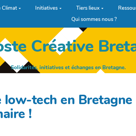
 Climat
Initiatives
Tiers lieux
Ressou
Qui sommes nous ?
oste Créative Bret
Solidarités, initiatives et échanges en Bretagne.
e low-tech en Bretagne 
aire !