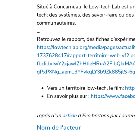
Situé à Concarneau, le Low-tech Lab est une
tech: des systèmes, des savoir-faire ou des 
communautaires.
...
Retrouvez le rapport, des fiches d’expérimen
https://lowtechlab.org/media/pages/actual
1737628417/rapport-territoire-web-vf2.p
fbclid=IwY2xjawIZhHtleHRuA2FlbQIxM
gPxPXNg_aem_3YFvkqLY3b9Zk885jtS-6
Vers un territoire low-tech, le film:
htt
En savoir plus sur :
https://www.faceb
repris d'un
article
d'Eco bretons par Laure
Nom de l'acteur