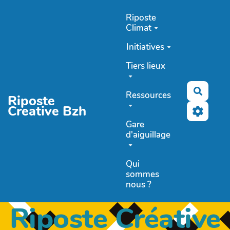
Aller au contenu principal
Riposte
Climat
Initiatives
Tiers lieux
Recher
Ressources
Riposte
Creative Bzh
Gare
d'aiguillage
Qui
sommes
nous ?
Riposte Créative