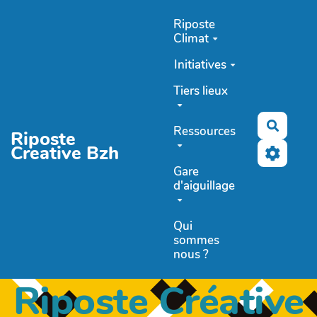
Aller au contenu principal
Riposte
Climat
Initiatives
Tiers lieux
Recher
Ressources
Riposte
Creative Bzh
Gare
d'aiguillage
Qui
sommes
nous ?
Riposte Créative