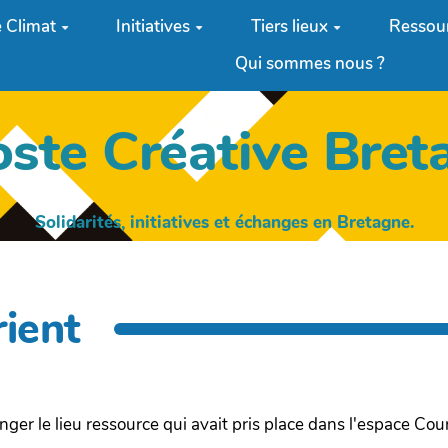
 Climat
Initiatives
Tiers lieux
Ressou
Qui sommes nous ?
oste Créative Bret
Solidarités, initiatives et échanges en Bretagne.
ient
nger le lieu ressource qui avait pris place dans l'espace C