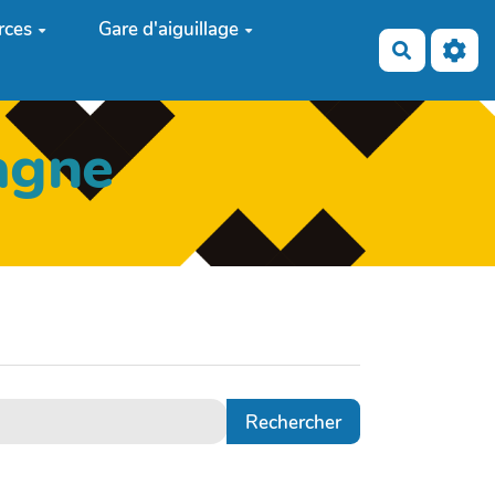
rces
Gare d'aiguillage
Recherch
agne