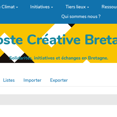
 Climat
Initiatives
Tiers lieux
Ressou
Qui sommes nous ?
oste Créative Bret
Solidarités, initiatives et échanges en Bretagne.
Listes
Importer
Exporter