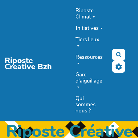
Aller au contenu principal
Riposte
Climat
Initiatives
Tiers lieux
Recher
Ressources
Riposte
Creative Bzh
Gare
d'aiguillage
Qui
sommes
nous ?
Riposte Créative