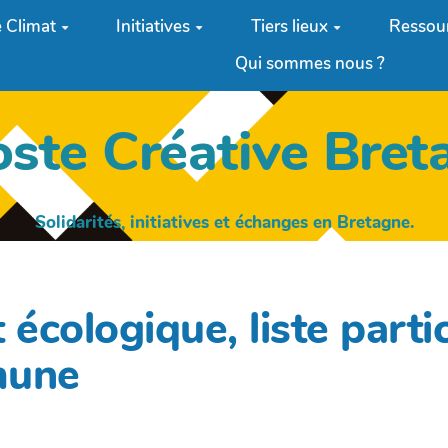
 Climat
Initiatives
Tiers lieux
Ressou
Qui sommes nous ?
oste Créative Bret
Solidarités, initiatives et échanges en Bretagne.
t écologique, liste parti
mune