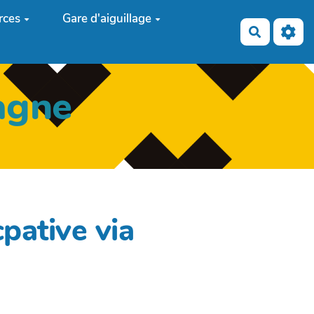
rces
Gare d'aiguillage
Recherch
agne
cpative via