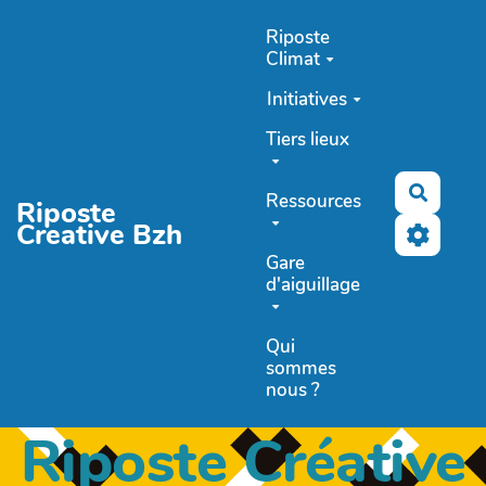
Aller au contenu principal
Riposte
Climat
Initiatives
Tiers lieux
Recher
Ressources
Riposte
Creative Bzh
Gare
d'aiguillage
Qui
sommes
nous ?
Riposte Créative