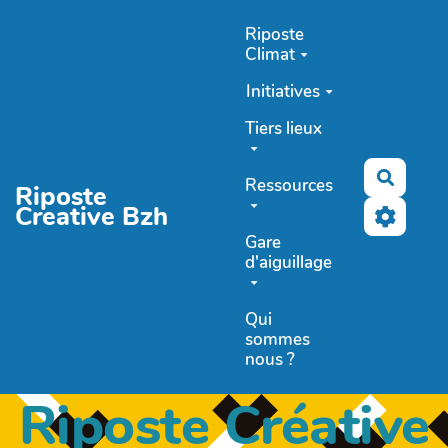
Aller au contenu principal
Riposte
Climat
Initiatives
Tiers lieux
Recher
Ressources
Riposte
Creative Bzh
Gare
d'aiguillage
Qui
sommes
nous ?
Riposte Créative