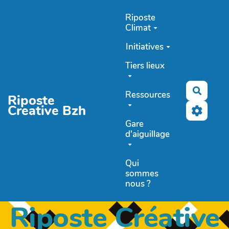
Aller au contenu principal
Riposte
Climat
Initiatives
Tiers lieux
Recher
Ressources
Riposte
Creative Bzh
Gare
d'aiguillage
Qui
sommes
nous ?
Riposte Créative