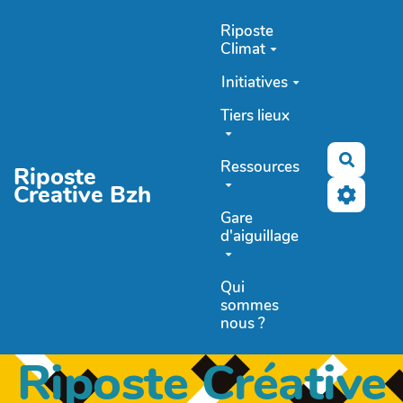
Aller au contenu principal
Riposte
Climat
Initiatives
Tiers lieux
Recher
Ressources
Riposte
Creative Bzh
Gare
d'aiguillage
Qui
sommes
nous ?
Riposte Créative