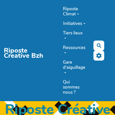
Aller au contenu principal
Riposte
Climat
Initiatives
Tiers lieux
Recher
Ressources
Riposte
Creative Bzh
Gare
d'aiguillage
Qui
sommes
nous ?
Riposte Créative