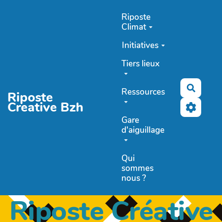
Aller au contenu principal
Riposte
Climat
Initiatives
Tiers lieux
Recher
Ressources
Riposte
Creative Bzh
Gare
d'aiguillage
Qui
sommes
nous ?
Riposte Créative