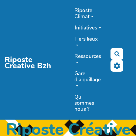
Aller au contenu principal
Riposte
Climat
Initiatives
Tiers lieux
Recher
Ressources
Riposte
Creative Bzh
Gare
d'aiguillage
Qui
sommes
nous ?
Riposte Créative