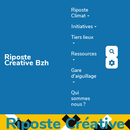
Aller au contenu principal
Riposte
Climat
Initiatives
Tiers lieux
Recher
Ressources
Riposte
Creative Bzh
Gare
d'aiguillage
Qui
sommes
nous ?
Riposte Créative