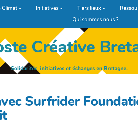
 Climat
Initiatives
Tiers lieux
Ressou
Qui sommes nous ?
oste Créative Bret
Solidarités, initiatives et échanges en Bretagne.
vec Surfrider Foundati
it