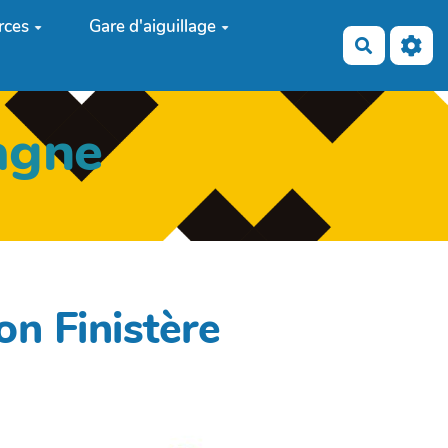
rces
Gare d'aiguillage
Recherch
agne
on Finistère